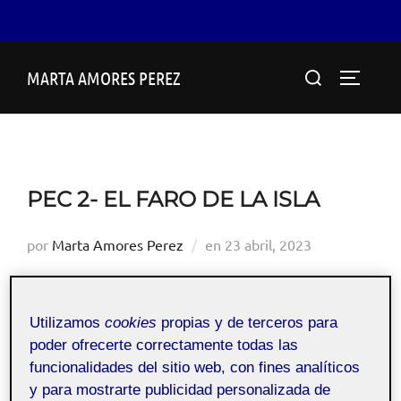
Saltar
Buscar:
MARTA AMORES PEREZ
al
ALTERN
contenido
PEC 2- EL FARO DE LA ISLA
Publicado
por
Marta Amores Perez
en
23 abril, 2023
el
Utilizamos
cookies
propias y de terceros para
Gráficos 3D
Pública
poder ofrecerte correctamente todas las
funcionalidades del sitio web, con fines analíticos
y para mostrarte publicidad personalizada de