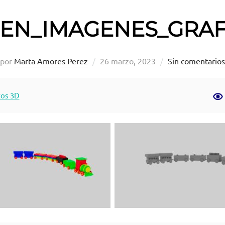
REN_IMAGENES_GRAF
Publicado
por
Marta Amores Perez
26 marzo, 2023
Sin comentarios
el
cos 3D