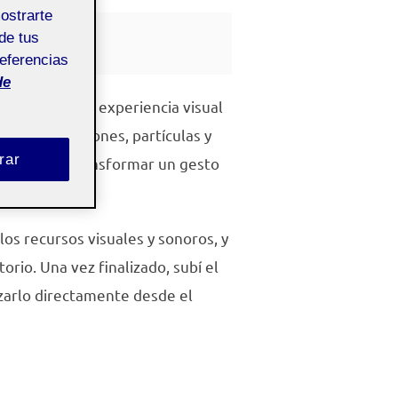
mostrarte
de tus
Pública
referencias
de
 y generar una experiencia visual
iante animaciones, partículas y
rar
La idea es transformar un gesto
los recursos visuales y sonoros, y
rio. Una vez finalizado, subí el
izarlo directamente desde el