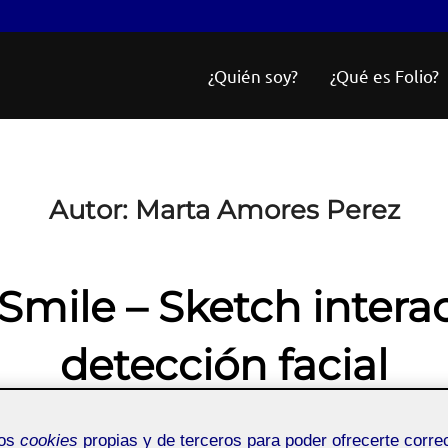
¿Quién soy?
¿Qué es Folio?
Autor:
Marta Amores Perez
Smile – Sketch intera
detección facial
Publicado
por
Marta Amores Perez
22 marzo, 2026
Sin comentarios
mos
cookies
propias y de terceros para poder ofrecerte corr