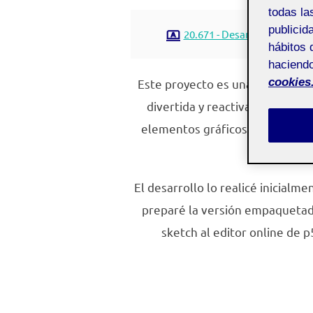
todas la
publicid
20.671 - Desarrollo de aplic
hábitos 
haciendo
cookies
Este proyecto es una pieza inter
divertida y reactiva. El sketc
elementos gráficos que se acti
El desarrollo lo realicé inicialm
preparé la versión empaquetada 
sketch al editor online de 