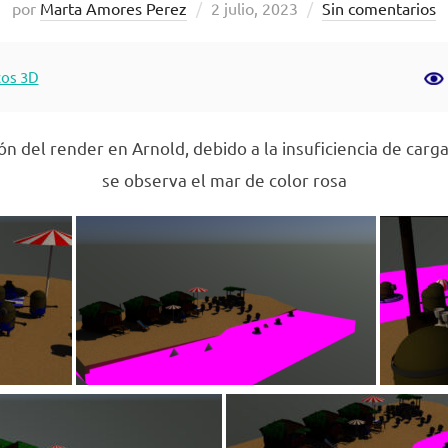
Publicado
por
Marta Amores Perez
2 julio, 2023
Sin comentarios
el
cos 3D
ión del render en Arnold, debido a la insuficiencia de car
se observa el mar de color rosa