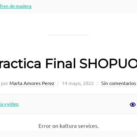
 Tren de madera
ractica Final SHOPU
Publicado
por
Marta Amores Perez
14 mayo, 2022
Sin comentarios
el
a y vídeo
Error on kaltura services.