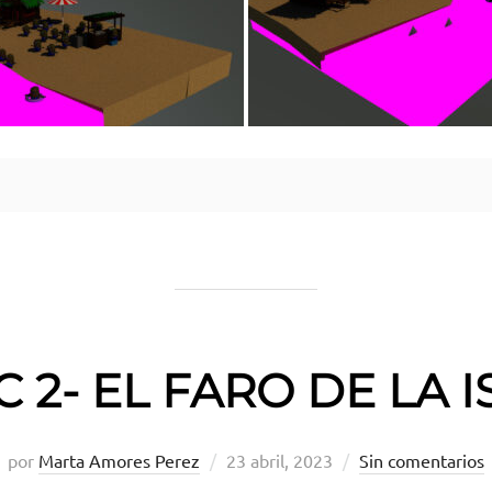
C 2- EL FARO DE LA I
Publicado
por
Marta Amores Perez
23 abril, 2023
Sin comentarios
el