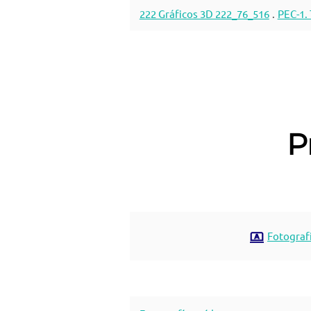
222 Gráficos 3D 222_76_516
.
PEC-1.
P
Fotografí