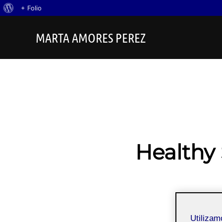
Acerca
+ Folio
Saltar
de
MARTA AMORES PEREZ
al
WordPress
contenido
Healthy 
Utiliza