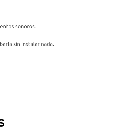
mentos sonoros.
arla sin instalar nada.
s