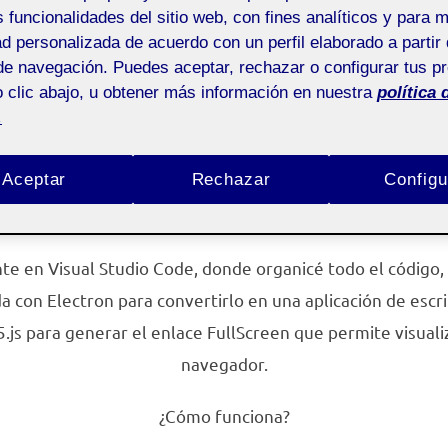
el
s funcionalidades del sitio web, con fines analíticos y para 
ad personalizada de acuerdo con un perfil elaborado a partir 
aciones interactivas - Aula 1
de navegación. Puedes aceptar, rechazar o configurar tus p
 clic abajo, u obtener más información en nuestra
política 
.
activa creada con p5.js, pensada para jugar con la cámara
h detecta el rostro del usuario y responde a sus gestos med
Aceptar
Rechazar
Configu
van cuando la boca se abre, se mueve o cambia de forma. 
cotidiano en una pequeña experiencia creativa.
ente en Visual Studio Code, donde organicé todo el código, 
con Electron para convertirlo en una aplicación de escrito
p5.js para generar el enlace FullScreen que permite visual
navegador.
¿Cómo funciona?