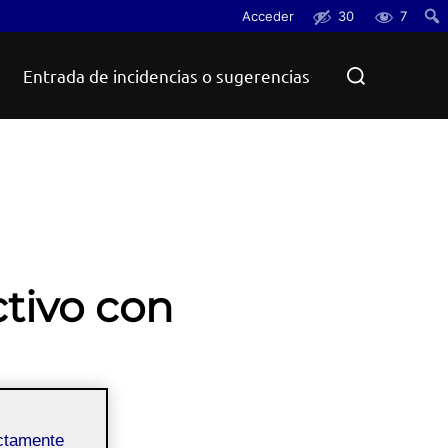
Acceder
30
7
Busc
Buscar:
Entrada de incidencias o sugerencias
ctivo con
ectamente