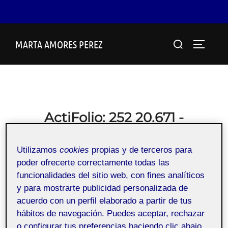
Saltar
Buscar:
MARTA AMORES PEREZ
al
ALTERN
contenido
ActiFolio:
252 20.671 -
Desarrollo de aplicaciones
Utilizamos
cookies
propias y de terceros para
interactivas - Aula 1
poder ofrecerte correctamente todas las
252_20_671_01
funcionalidades del sitio web, con fines analíticos
y para mostrarte publicidad personalizada de
acuerdo con un perfil elaborado a partir de tus
20.671 – Desarrollo de aplicaciones interactivas – Aula 1
hábitos de navegación. Puedes aceptar, rechazar
o configurar tus preferencias haciendo clic abajo,