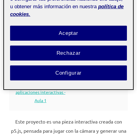
u obtener más información en nuestra
política de
cookies.
Healthy Smile – Sketch
Aceptar
interactivo con detección facial
Rechazar
Publicado
por
Marta Amores Perez
22 marzo, 2026
Sin
el
comentarios
Configurar
20.671 - Desarrollo de
Pública
aplicaciones interactivas -
Aula 1
Este proyecto es una pieza interactiva creada con
p5.js, pensada para jugar con la cámara y generar una